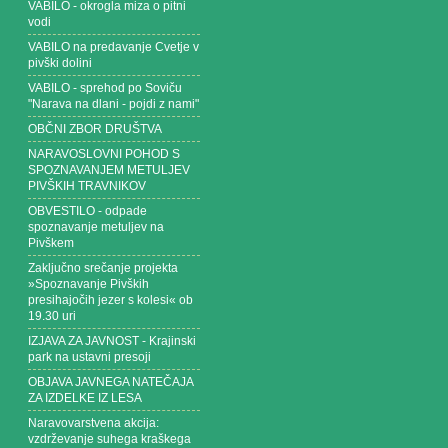
VABILO - okrogla miza o pitni
vodi
VABILO na predavanje Cvetje v
pivški dolini
VABILO - sprehod po Soviču
"Narava na dlani - pojdi z nami"
OBČNI ZBOR DRUŠTVA
NARAVOSLOVNI POHOD S
SPOZNAVANJEM METULJEV
PIVŠKIH TRAVNIKOV
OBVESTILO - odpade
spoznavanje metuljev na
Pivškem
Zaključno srečanje projekta
»Spoznavanje Pivških
presihajočih jezer s kolesi« ob
19.30 uri
IZJAVA ZA JAVNOST - Krajinski
park na ustavni presoji
OBJAVA JAVNEGA NATEČAJA
ZA IZDELKE IZ LESA
Naravovarstvena akcija:
vzdrževanje suhega kraškega