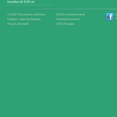
travnika ob 9.00 uri
© 2013 Vse pravice pridržave
Društvo drobnovratnik
D
n
Izdelava:
Agencija Brigada
Raubarkomanda 8
Pravno obvestilo
6230 Postojna