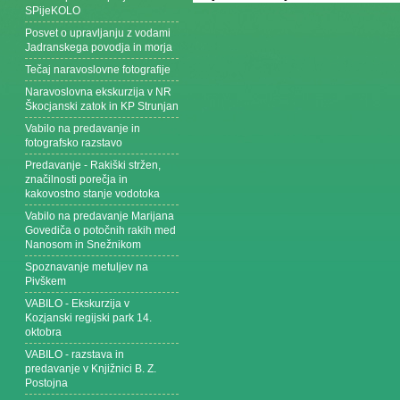
SPijeKOLO
Posvet o upravljanju z vodami
Jadranskega povodja in morja
Tečaj naravoslovne fotografije
Naravoslovna ekskurzija v NR
Škocjanski zatok in KP Strunjan
Vabilo na predavanje in
fotografsko razstavo
Predavanje - Rakiški stržen,
značilnosti porečja in
kakovostno stanje vodotoka
Vabilo na predavanje Marijana
Govediča o potočnih rakih med
Nanosom in Snežnikom
Spoznavanje metuljev na
Pivškem
VABILO - Ekskurzija v
Kozjanski regijski park 14.
oktobra
VABILO - razstava in
predavanje v Knjižnici B. Z.
Postojna