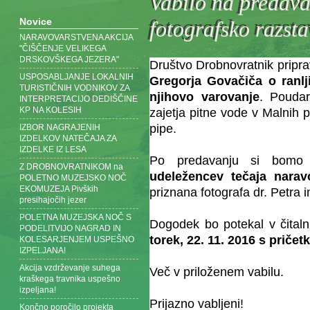
Vabilo na predava
Novice
fotografsko razst
NARAVOVARSTVENA AKCIJA
"ČIŠČENJE VELIKEGA
DRSKOVŠKEGA JEZERA"
Društvo Drobnovratnik pripra
USPOSABLJANJE LOKALNIH
Gregorja Govačiča o ranlj
TURISTIČNIH VODNIKOV ZA
njihovo varovanje
. Pouda
INTERPRETACIJO DEDIŠČINE
KP NA KOLESIH
zajetja pitne vode v Malnih p
pipe.
IZBOR NAGRAJENIH
IZDELKOV NATEČAJA ZA
IZDELKE IZ LESA
Po predavanju si bomo 
Z DROBNOVRATNIKOM na
udeležencev tečaja naravo
POLETNO MUZEJSKO NOČ
EKOMUZEJA Pivških
priznana fotografa dr. Petra 
presihajočih jezer
POLETNA MUZEJSKA NOČ S
Dogodek bo potekal v čitaln
PODELITVIJO NAGRAD IN
torek, 22. 11. 2016 s pričet
KOLESARJENJEM USPEŠNO
IZPELJANA!
Akcija vzdrževanje suhega
Več v priloženem vabilu.
kraškega travnika uspešno
izpeljana!
Prijazno vabljeni!
Končno poročilo projekta