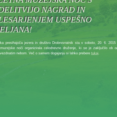
DELITVIJO NAGRAD IN
LESARJENJEM USPEŠNO
PELJANA!
a presihajoča jezera in društvo Drobnovratnik sta v soboto, 20. 6. 2015
muzejske noči organizirala celodnevno druženje, ki se je zaključilo ob 
zvezdnatim nebom. Več o samem dogajanju si lahko prebere
tukaj
.