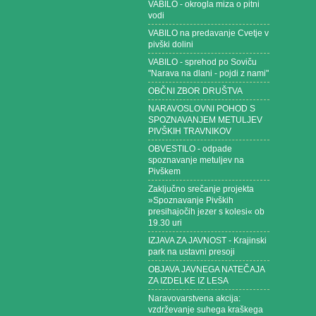
VABILO - okrogla miza o pitni
vodi
VABILO na predavanje Cvetje v
pivški dolini
VABILO - sprehod po Soviču
"Narava na dlani - pojdi z nami"
OBČNI ZBOR DRUŠTVA
NARAVOSLOVNI POHOD S
SPOZNAVANJEM METULJEV
PIVŠKIH TRAVNIKOV
OBVESTILO - odpade
spoznavanje metuljev na
Pivškem
Zaključno srečanje projekta
»Spoznavanje Pivških
presihajočih jezer s kolesi« ob
19.30 uri
IZJAVA ZA JAVNOST - Krajinski
park na ustavni presoji
OBJAVA JAVNEGA NATEČAJA
ZA IZDELKE IZ LESA
Naravovarstvena akcija:
vzdrževanje suhega kraškega