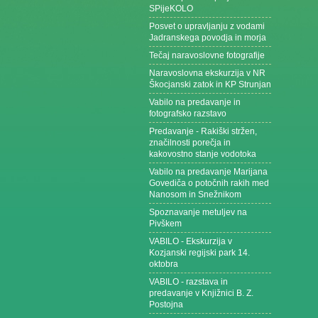
SPijeKOLO
Posvet o upravljanju z vodami
Jadranskega povodja in morja
Tečaj naravoslovne fotografije
Naravoslovna ekskurzija v NR
Škocjanski zatok in KP Strunjan
Vabilo na predavanje in
fotografsko razstavo
Predavanje - Rakiški stržen,
značilnosti porečja in
kakovostno stanje vodotoka
Vabilo na predavanje Marijana
Govediča o potočnih rakih med
Nanosom in Snežnikom
Spoznavanje metuljev na
Pivškem
VABILO - Ekskurzija v
Kozjanski regijski park 14.
oktobra
VABILO - razstava in
predavanje v Knjižnici B. Z.
Postojna