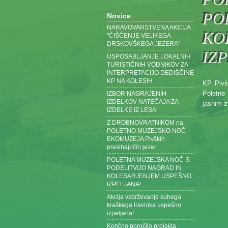
PO
Novice
NARAVOVARSTVENA AKCIJA
KO
"ČIŠČENJE VELIKEGA
DRSKOVŠKEGA JEZERA"
IZ
USPOSABLJANJE LOKALNIH
TURISTIČNIH VODNIKOV ZA
INTERPRETACIJO DEDIŠČINE
KP NA KOLESIH
KP Pivšk
Poletne 
IZBOR NAGRAJENIH
IZDELKOV NATEČAJA ZA
jasnim 
IZDELKE IZ LESA
Z DROBNOVRATNIKOM na
POLETNO MUZEJSKO NOČ
EKOMUZEJA Pivških
presihajočih jezer
POLETNA MUZEJSKA NOČ S
PODELITVIJO NAGRAD IN
KOLESARJENJEM USPEŠNO
IZPELJANA!
Akcija vzdrževanje suhega
kraškega travnika uspešno
izpeljana!
Končno poročilo projekta