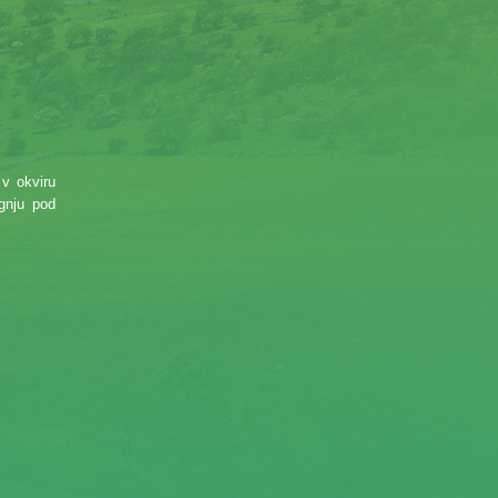
 v okviru
ognju pod